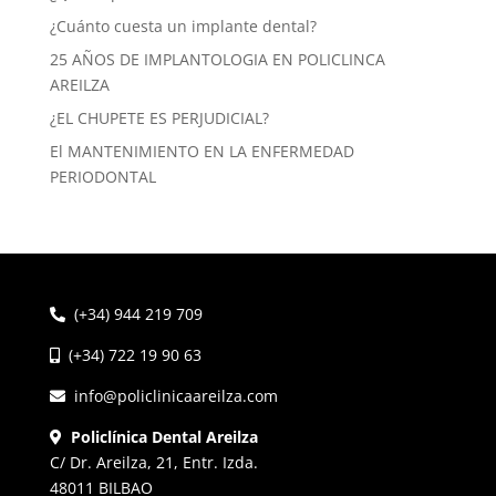
¿Cuánto cuesta un implante dental?
25 AÑOS DE IMPLANTOLOGIA EN POLICLINCA
AREILZA
¿EL CHUPETE ES PERJUDICIAL?
El MANTENIMIENTO EN LA ENFERMEDAD
PERIODONTAL
(+34) 944 219 709
(+34) 722 19 90 63
info@policlinicaareilza.com
Policlínica Dental Areilza
C/ Dr. Areilza, 21, Entr. Izda.
48011 BILBAO