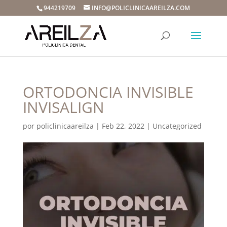
944219709
INFO@POLICLINICAAREILZA.COM
ORTODONCIA INVISIBLE
INVISALIGN
por
policlinicaareilza
|
Feb 22, 2022
|
Uncategorized