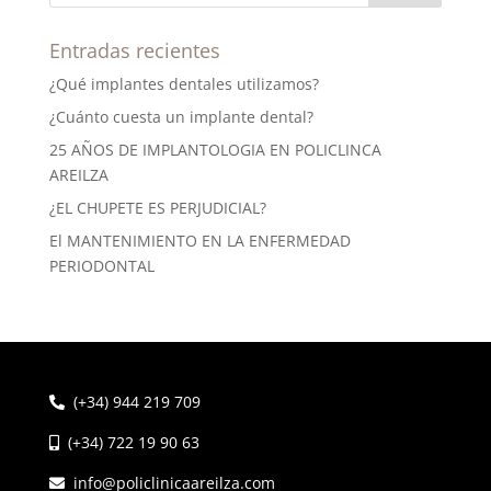
Entradas recientes
¿Qué implantes dentales utilizamos?
¿Cuánto cuesta un implante dental?
25 AÑOS DE IMPLANTOLOGIA EN POLICLINCA
AREILZA
¿EL CHUPETE ES PERJUDICIAL?
El MANTENIMIENTO EN LA ENFERMEDAD
PERIODONTAL
(+34) 944 219 709
(+34) 722 19 90 63
info@policlinicaareilza.com